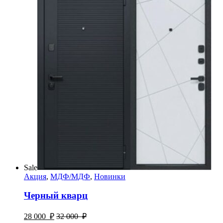
Sale
Акция
,
МДФ/МДФ
,
Новинки
Черный кварц
28 000
₽
32 000
₽