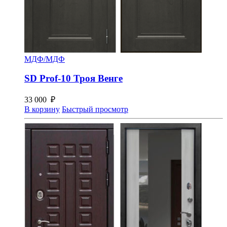
МДФ/МДФ
SD Prof-10 Троя Венге
33 000
₽
В корзину
Быстрый просмотр