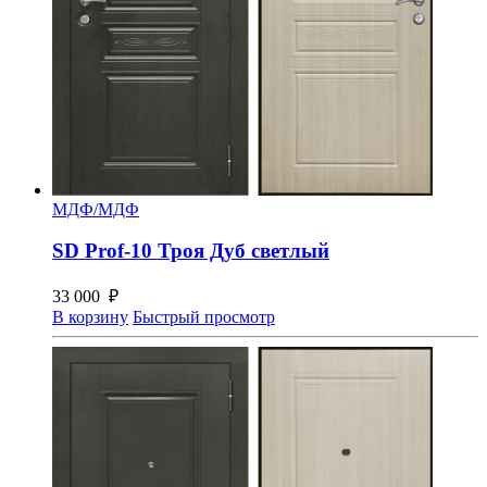
МДФ/МДФ
SD Prof-10 Троя Дуб светлый
33 000
₽
В корзину
Быстрый просмотр