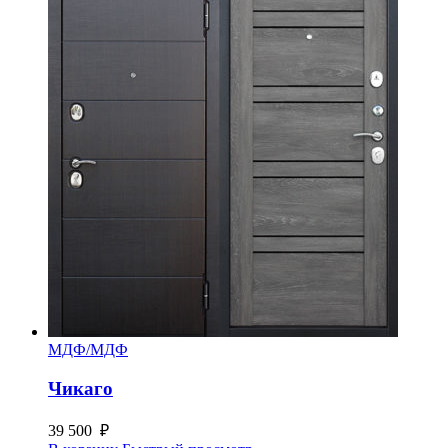
МДФ/МДФ
Чикаго
39 500
₽