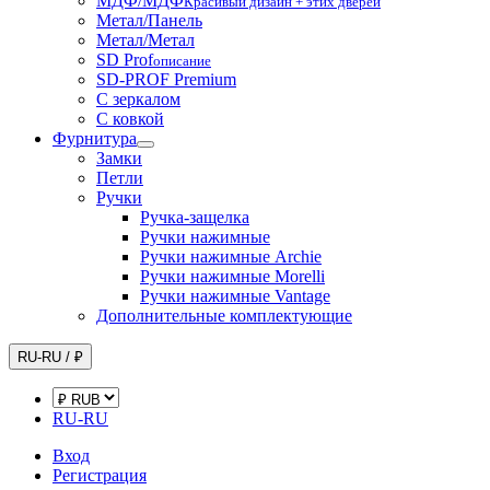
МДФ/МДФ
Красивый дизайн + этих дверей
Метал/Панель
Метал/Метал
SD Prof
описание
SD-PROF Premium
С зеркалом
С ковкой
Фурнитура
Замки
Петли
Ручки
Ручка-защелка
Ручки нажимные
Ручки нажимные Archie
Ручки нажимные Morelli
Ручки нажимные Vantage
Дополнительные комплектующие
RU-RU / ₽
RU-RU
Вход
Регистрация