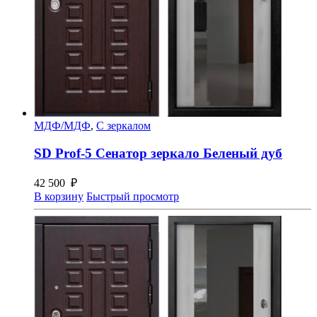
МДФ/МДФ
,
С зеркалом
SD Prof-5 Сенатор зеркало Беленый дуб
42 500
₽
В корзину
Быстрый просмотр