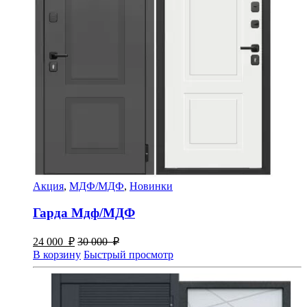
Акция
,
МДФ/МДФ
,
Новинки
Гарда Мдф/МДФ
24 000
₽
30 000
₽
В корзину
Быстрый просмотр