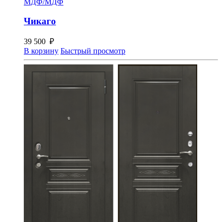
МДФ/МДФ
Чикаго
39 500
₽
В корзину
Быстрый просмотр