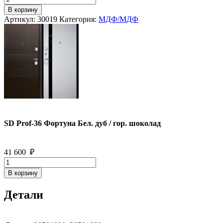
товара
В корзину
SD
Артикул:
30019
Категория:
МДФ/МДФ
Prof-
36
Фортуна
Бел.
дуб
/
гор.
шоколад
SD Prof-36 Фортуна Бел. дуб / гор. шоколад
41 600
₽
Количество
товара
В корзину
SD
Prof-
Детали
36
Фортуна
Бел.