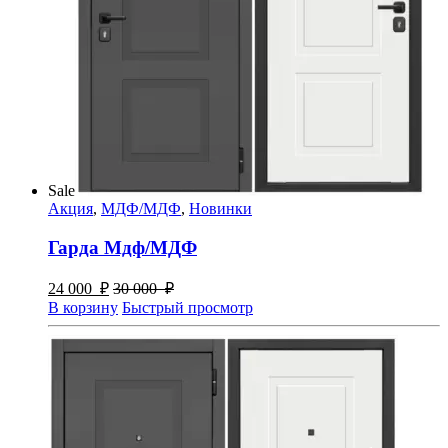
Sale
Акция
,
МДФ/МДФ
,
Новинки
Гарда Мдф/МДФ
24 000
₽
30 000
₽
В корзину
Быстрый просмотр