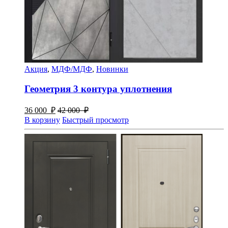
Акция
,
МДФ/МДФ
,
Новинки
Геометрия 3 контура уплотнения
36 000
₽
42 000
₽
В корзину
Быстрый просмотр