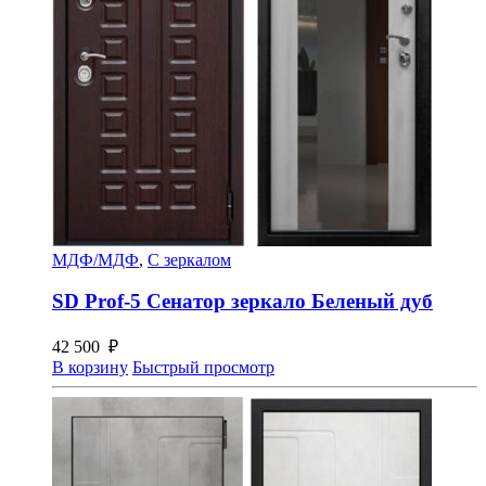
МДФ/МДФ
,
С зеркалом
SD Prof-5 Сенатор зеркало Беленый дуб
42 500
₽
В корзину
Быстрый просмотр