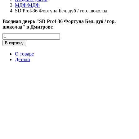
МДФ/МДФ
SD Prof-36 Фортуна Бел. дуб / гор. шоколад
Входная дверь "SD Prof-36 Фортуна Бел. дуб / гор.
шоколад" в Дмитрове
Количество
товара
В корзину
SD
Prof-
О товаре
36
Детали
Фортуна
Бел.
дуб
/
гор.
шоколад