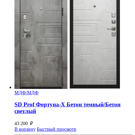
МДФ/МДФ
SD Prof Фортуна-Х Бетон темный/Бетон
светлый
43 200
₽
В корзину
Быстрый просмотр