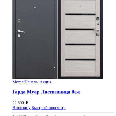
Метал/Панель
,
Акция
Гарда Муар Лиственница беж
22 600
₽
В корзину
Быстрый просмотр