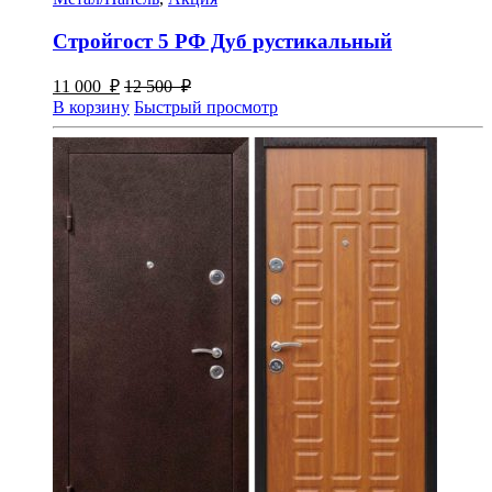
Стройгост 5 РФ Дуб рустикальный
11 000
₽
12 500
₽
В корзину
Быстрый просмотр