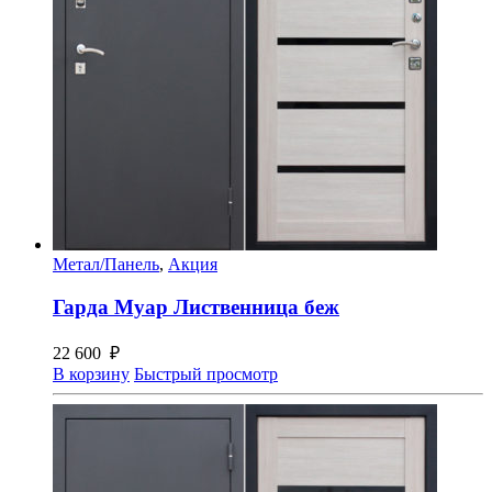
Метал/Панель
,
Акция
Гарда Муар Лиственница беж
22 600
₽
В корзину
Быстрый просмотр