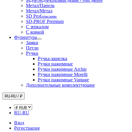
МДФ/МДФ
Красивый дизайн + этих дверей
Метал/Панель
Метал/Метал
SD Prof
описание
SD-PROF Premium
С зеркалом
С ковкой
Фурнитура
Замки
Петли
Ручки
Ручка-защелка
Ручки нажимные
Ручки нажимные Archie
Ручки нажимные Morelli
Ручки нажимные Vantage
Дополнительные комплектующие
RU-RU / ₽
RU-RU
Вход
Регистрация