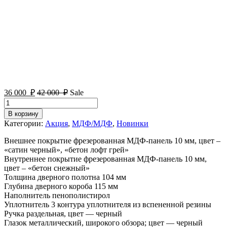
36 000
₽
42 000
₽
Sale
Количество
товара
В корзину
Геометрия
Категории:
Акция
,
МДФ/МДФ
,
Новинки
3
контура
Внешнее покрытие фрезерованная МДФ-панель 10 мм, цвет –
уплотнения
«сатин черный», «бетон лофт грей»
Внутреннее покрытие фрезерованная МДФ-панель 10 мм,
цвет – «бетон снежный»
Толщина дверного полотна 104 мм
Глубина дверного короба 115 мм
Наполнитель пенополистирол
Уплотнитель 3 контура уплотнителя из вспененной резины
Ручка раздельная, цвет — черный
Глазок металлический, широкого обзора; цвет — черный