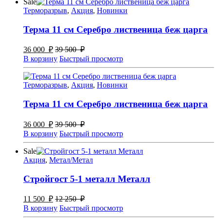
Sale
Терморазрыв
,
Акция
,
Новинки
Терма 11 см Серебро лиственица беж царга
36 000
₽
39 500
₽
В корзину
Быстрый просмотр
Терморазрыв
,
Акция
,
Новинки
Терма 11 см Серебро лиственица беж царга
36 000
₽
39 500
₽
В корзину
Быстрый просмотр
Sale
Акция
,
Метал/Метал
Стройгост 5-1 металл Металл
11 500
₽
12 250
₽
В корзину
Быстрый просмотр