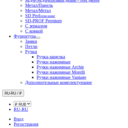
МДФ/МДФ
Красивый дизайн + этих дверей
Метал/Панель
Метал/Метал
SD Prof
описание
SD-PROF Premium
С зеркалом
С ковкой
Фурнитура
Замки
Петли
Ручки
Ручка-защелка
Ручки нажимные
Ручки нажимные Archie
Ручки нажимные Morelli
Ручки нажимные Vantage
Дополнительные комплектующие
RU-RU / ₽
RU-RU
Вход
Регистрация