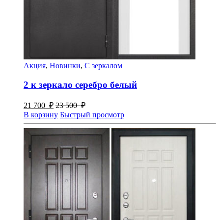
Акция
,
Новинки
,
С зеркалом
2 к зеркало серебро белый
21 700
₽
23 500
₽
В корзину
Быстрый просмотр