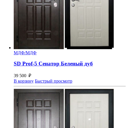
МДФ/МДФ
SD Prof-5 Сенатор Беленый дуб
39 500
₽
В корзину
Быстрый просмотр