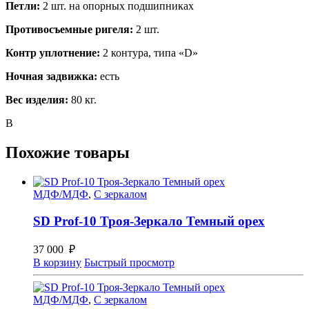
Петли:
2 шт. на опорных подшипниках
Противосъемные ригеля:
2 шт.
Контр уплотнение:
2 контура, типа «D»
Ночная задвижка:
есть
Вес изделия:
80 кг.
В
Похожие товары
МДФ/МДФ
,
С зеркалом
SD Prof-10 Троя-Зеркало Темный орех
37 000
₽
В корзину
Быстрый просмотр
МДФ/МДФ
,
С зеркалом