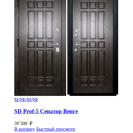
МДФ/МДФ
SD Prof-5 Сенатор Венге
39 500
₽
В корзину
Быстрый просмотр