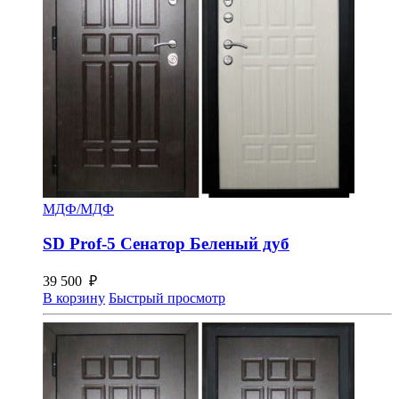
МДФ/МДФ
SD Prof-5 Сенатор Беленый дуб
39 500
₽
В корзину
Быстрый просмотр