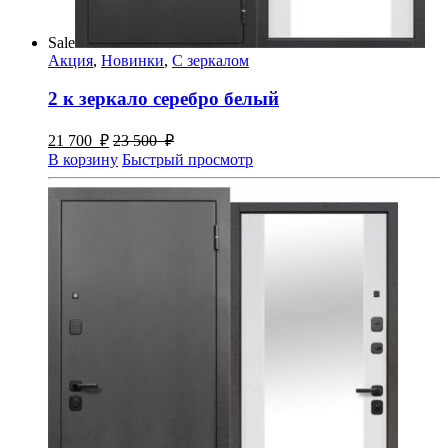
Sale
Акция
,
Новинки
,
С зеркалом
2 к зеркало серебро белый
21 700
₽
23 500
₽
В корзину
Быстрый просмотр