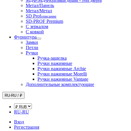
МДФ/МДФ
Красивый дизайн + этих дверей
Метал/Панель
Метал/Метал
SD Prof
описание
SD-PROF Premium
С зеркалом
С ковкой
Фурнитура
Замки
Петли
Ручки
Ручка-защелка
Ручки нажимные
Ручки нажимные Archie
Ручки нажимные Morelli
Ручки нажимные Vantage
Дополнительные комплектующие
RU-RU / ₽
RU-RU
Вход
Регистрация