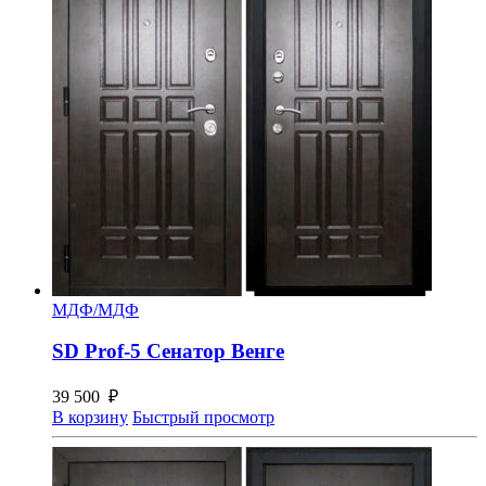
МДФ/МДФ
SD Prof-5 Сенатор Венге
39 500
₽
В корзину
Быстрый просмотр