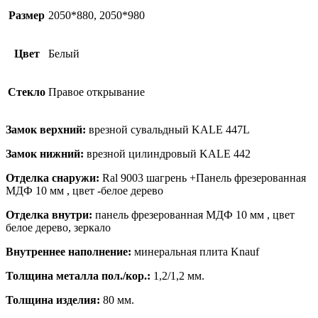
белая
большое
Размер
2050*880, 2050*980
зеркало
Белый
Цвет
Белый
Стекло
Правое открывание
Замок верхний:
врезной сувальдный KALE 447L
Замок нижний:
врезной цилиндровый KALE 442
Отделка снаружи:
Ral 9003 шагрень +Панель фрезерованная
МДФ 10 мм , цвет -белое дерево
Отделка внутри:
панель фрезерованная МДФ 10 мм , цвет
белое дерево, зеркало
Внутреннее наполнение:
минеральная плита Knauf
Толщина металла пол./кор.:
1,2/1,2 мм.
Толщина изделия:
80 мм.