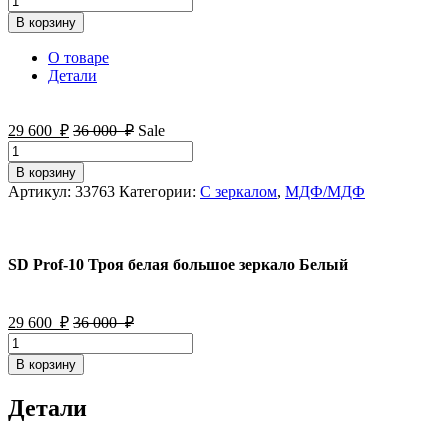
товара
В корзину
SD
Prof-
О товаре
10
Детали
Троя
белая
большое
29 600
₽
36 000
₽
Sale
зеркало
Количество
Белый
товара
В корзину
SD
Артикул:
33763
Категории:
С зеркалом
,
МДФ/МДФ
Prof-
10
Троя
белая
SD Prof-10 Троя белая большое зеркало Белый
большое
зеркало
Белый
29 600
₽
36 000
₽
Количество
товара
В корзину
SD
Prof-
Детали
10
Троя