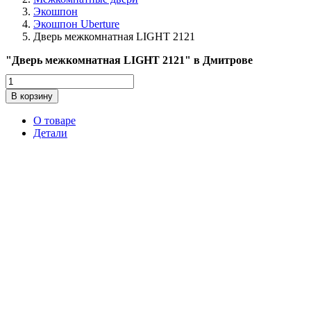
Экошпон
Экошпон Uberture
Дверь межкомнатная LIGHT 2121
"Дверь межкомнатная LIGHT 2121" в Дмитрове
Количество
товара
В корзину
Дверь
межкомнатная
О товаре
LIGHT
Детали
2121