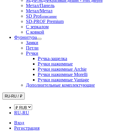
МДФ/МДФ
Красивый дизайн + этих дверей
Метал/Панель
Метал/Метал
SD Prof
описание
SD-PROF Premium
С зеркалом
С ковкой
Фурнитура
Замки
Петли
Ручки
Ручка-защелка
Ручки нажимные
Ручки нажимные Archie
Ручки нажимные Morelli
Ручки нажимные Vantage
Дополнительные комплектующие
RU-RU / ₽
RU-RU
Вход
Регистрация