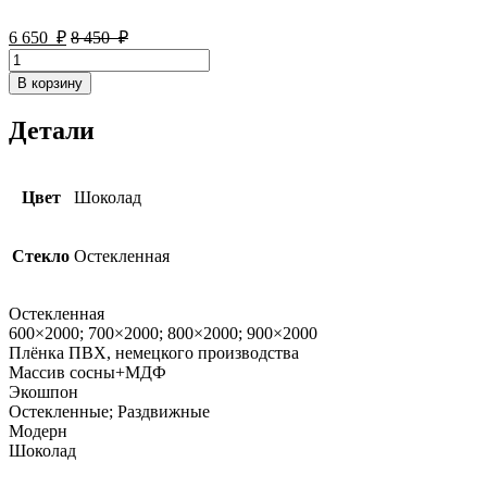
6 650
₽
8 450
₽
Количество
товара
В корзину
Дверь
межкомнатная
Детали
LIGHT
2121
Цвет
Шоколад
Стекло
Остекленная
Остекленная
600×2000; 700×2000; 800×2000; 900×2000
Плёнка ПВХ, немецкого производства
Массив сосны+МДФ
Экошпон
Остекленные; Раздвижные
Модерн
Шоколад