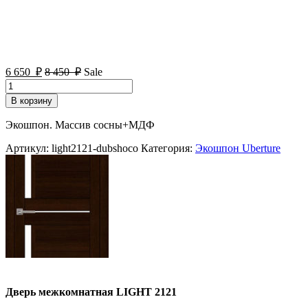
6 650
₽
8 450
₽
Sale
Количество
товара
В корзину
Дверь
межкомнатная
Экошпон. Массив сосны+МДФ
LIGHT
2121
Артикул:
light2121-dubshoco
Категория:
Экошпон Uberture
Дверь межкомнатная LIGHT 2121