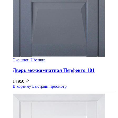
Экошпон Uberture
Дверь межкомнатная Перфекто 101
14 950
₽
В корзину
Быстрый просмотр