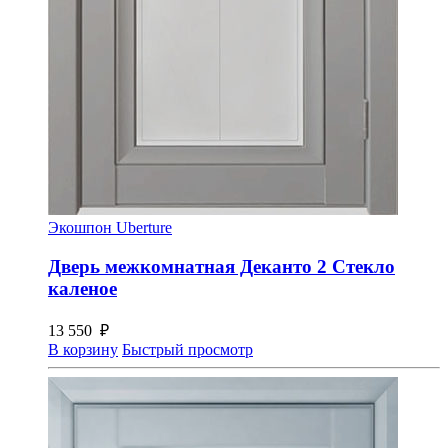
Экошпон Uberture
Дверь межкомнатная Деканто 2 Стекло
каленое
13 550
₽
В корзину
Быстрый просмотр