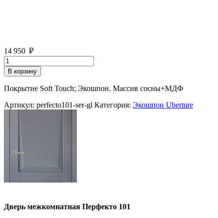
14 950
₽
Количество
товара
В корзину
Дверь
межкомнатная
Покрытие Soft Touch; Экошпон. Массив сосны+МДФ
Перфекто
101
Артикул:
perfecto101-ser-gl
Категория:
Экошпон Uberture
Дверь межкомнатная Перфекто 101