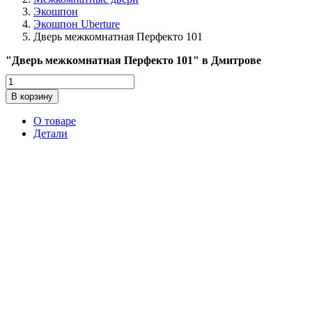
Экошпон
Экошпон Uberture
Дверь межкомнатная Перфекто 101
"Дверь межкомнатная Перфекто 101" в Дмитрове
Количество
товара
В корзину
Дверь
межкомнатная
О товаре
Перфекто
Детали
101