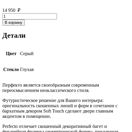
14 950
₽
Количество
товара
В корзину
Дверь
межкомнатная
Детали
Перфекто
101
Цвет
Серый
Стекло
Глухая
Перфекто является своеобразным современным
переосмыслением неоклассического стиля.
Футуристическое решение для Вашего интерьера:
оригинальность скошенных линий и форм в сочетании с
бархатным декором Soft Touch сделают двери главным
акцентом в помещении.
Perfecto отличает скошенный декоративный багет и
фигарейная филенка геометрической формы, придающая