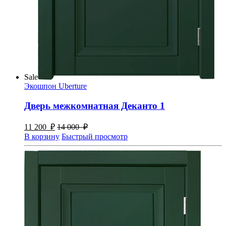
Sale
Экошпон Uberture
Дверь межкомнатная Деканто 1
11 200
₽
14 000
₽
В корзину
Быстрый просмотр