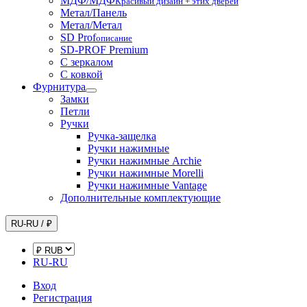
МДФ/МДФ
Красивый дизайн + этих дверей
Метал/Панель
Метал/Метал
SD Prof
описание
SD-PROF Premium
С зеркалом
С ковкой
Фурнитура
Замки
Петли
Ручки
Ручка-защелка
Ручки нажимные
Ручки нажимные Archie
Ручки нажимные Morelli
Ручки нажимные Vantage
Дополнительные комплектующие
RU-RU / ₽
RU-RU
Вход
Регистрация