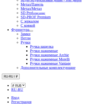
МДФ/МДФ
Красивый дизайн + этих дверей
Метал/Панель
Метал/Метал
SD Prof
описание
SD-PROF Premium
С зеркалом
С ковкой
Фурнитура
Замки
Петли
Ручки
Ручка-защелка
Ручки нажимные
Ручки нажимные Archie
Ручки нажимные Morelli
Ручки нажимные Vantage
Дополнительные комплектующие
RU-RU / ₽
RU-RU
Вход
Регистрация