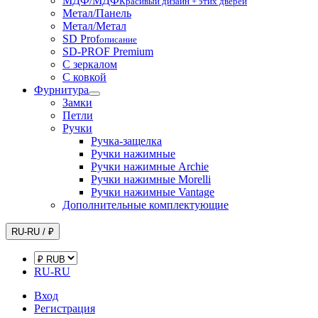
МДФ/МДФ
Красивый дизайн + этих дверей
Метал/Панель
Метал/Метал
SD Prof
описание
SD-PROF Premium
С зеркалом
С ковкой
Фурнитура
Замки
Петли
Ручки
Ручка-защелка
Ручки нажимные
Ручки нажимные Archie
Ручки нажимные Morelli
Ручки нажимные Vantage
Дополнительные комплектующие
RU-RU / ₽
RU-RU
Вход
Регистрация