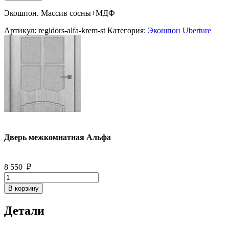
Дверь
межкомнатная
Экошпон. Массив сосны+МДФ
Альфа
Артикул:
regidors-alfa-krem-st
Категория:
Экошпон Uberture
Дверь межкомнатная Альфа
8 550
₽
Количество
товара
В корзину
Дверь
межкомнатная
Детали
Альфа