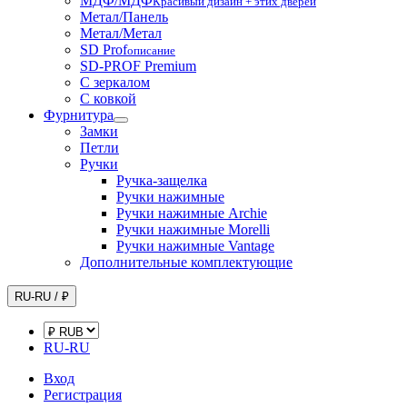
МДФ/МДФ
Красивый дизайн + этих дверей
Метал/Панель
Метал/Метал
SD Prof
описание
SD-PROF Premium
С зеркалом
С ковкой
Фурнитура
Замки
Петли
Ручки
Ручка-защелка
Ручки нажимные
Ручки нажимные Archie
Ручки нажимные Morelli
Ручки нажимные Vantage
Дополнительные комплектующие
RU-RU / ₽
RU-RU
Вход
Регистрация