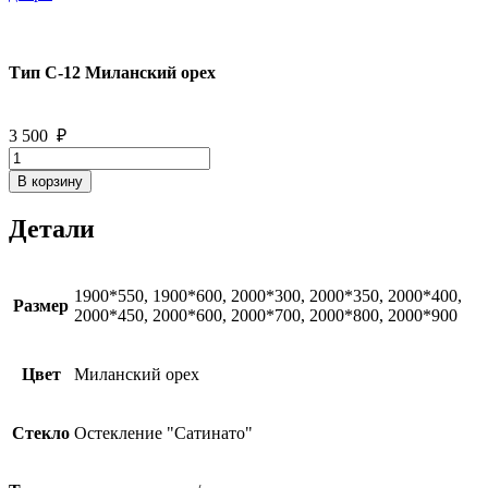
Тип С-12 Миланский орех
3 500
₽
Количество
товара
В корзину
Тип
С-12
Детали
Миланский
орех
1900*550, 1900*600, 2000*300, 2000*350, 2000*400,
Размер
2000*450, 2000*600, 2000*700, 2000*800, 2000*900
Цвет
Миланский орех
Стекло
Остекление "Сатинато"