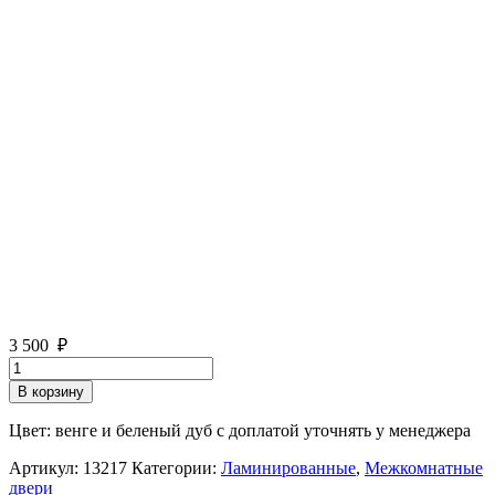
3 500
₽
Количество
товара
В корзину
Тип
С-12
Цвет: венге и беленый дуб с доплатой уточнять у менеджера
Миланский
орех
Артикул:
13217
Категории:
Ламинированные
,
Межкомнатные
двери