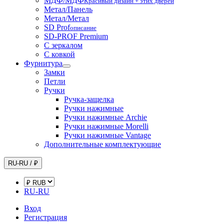
МДФ/МДФ
Красивый дизайн + этих дверей
Метал/Панель
Метал/Метал
SD Prof
описание
SD-PROF Premium
С зеркалом
С ковкой
Фурнитура
Замки
Петли
Ручки
Ручка-защелка
Ручки нажимные
Ручки нажимные Archie
Ручки нажимные Morelli
Ручки нажимные Vantage
Дополнительные комплектующие
RU-RU / ₽
RU-RU
Вход
Регистрация