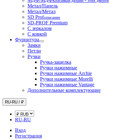
МДФ/МДФ
Красивый дизайн + этих дверей
Метал/Панель
Метал/Метал
SD Prof
описание
SD-PROF Premium
С зеркалом
С ковкой
Фурнитура
Замки
Петли
Ручки
Ручка-защелка
Ручки нажимные
Ручки нажимные Archie
Ручки нажимные Morelli
Ручки нажимные Vantage
Дополнительные комплектующие
RU-RU / ₽
RU-RU
Вход
Регистрация