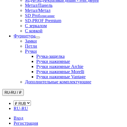
МДФ/МДФ
Красивый дизайн + этих дверей
Метал/Панель
Метал/Метал
SD Prof
описание
SD-PROF Premium
С зеркалом
С ковкой
Фурнитура
Замки
Петли
Ручки
Ручка-защелка
Ручки нажимные
Ручки нажимные Archie
Ручки нажимные Morelli
Ручки нажимные Vantage
Дополнительные комплектующие
RU-RU / ₽
RU-RU
Вход
Регистрация