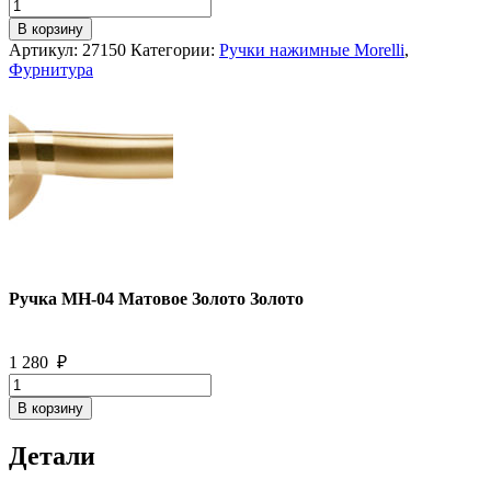
Количество
товара
В корзину
Ручка
Артикул:
27150
Категории:
Ручки нажимные Morelli
,
MH-
Фурнитура
04
Матовое
Золото
Золото
Ручка MH-04 Матовое Золото Золото
1 280
₽
Количество
товара
В корзину
Ручка
MH-
Детали
04
Матовое