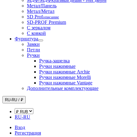
МДФ/МДФ
Красивый дизайн + этих дверей
Метал/Панель
Метал/Метал
SD Prof
описание
SD-PROF Premium
С зеркалом
С ковкой
Фурнитура
Замки
Петли
Ручки
Ручка-защелка
Ручки нажимные
Ручки нажимные Archie
Ручки нажимные Morelli
Ручки нажимные Vantage
Дополнительные комплектующие
RU-RU / ₽
RU-RU
Вход
Регистрация