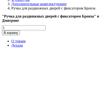
Дополнительные комплектующие
Ручка для раздвижных дверей с фиксатором Бронза
"Ручка для раздвижных дверей с фиксатором Бронза" в
Дмитрове
Количество
товара
В корзину
Ручка
для
О товаре
раздвижных
Детали
дверей
с
фиксатором
Бронза