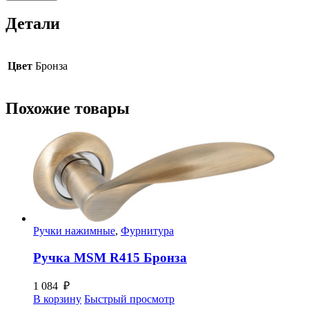
Ручка
для
Детали
раздвижных
дверей
с
фиксатором
Цвет
Бронза
Бронза
Похожие товары
Ручки нажимные
,
Фурнитура
Ручка MSM R415 Бронза
1 084
₽
В корзину
Быстрый просмотр