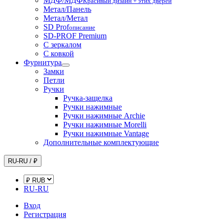
МДФ/МДФ
Красивый дизайн + этих дверей
Метал/Панель
Метал/Метал
SD Prof
описание
SD-PROF Premium
С зеркалом
С ковкой
Фурнитура
Замки
Петли
Ручки
Ручка-защелка
Ручки нажимные
Ручки нажимные Archie
Ручки нажимные Morelli
Ручки нажимные Vantage
Дополнительные комплектующие
RU-RU / ₽
RU-RU
Вход
Регистрация