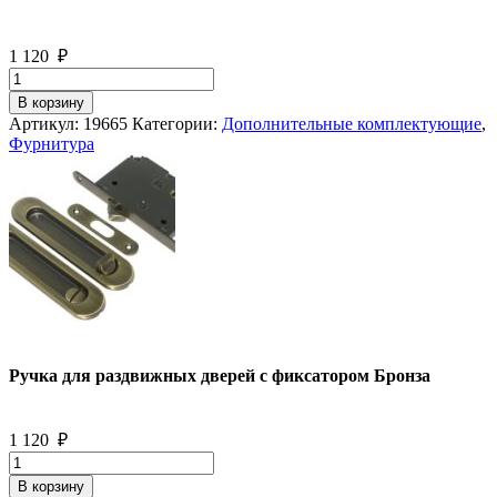
1 120
₽
Количество
товара
В корзину
Ручка
Артикул:
19665
Категории:
Дополнительные комплектующие
,
для
Фурнитура
раздвижных
дверей
с
фиксатором
Бронза
Ручка для раздвижных дверей с фиксатором Бронза
1 120
₽
Количество
товара
В корзину