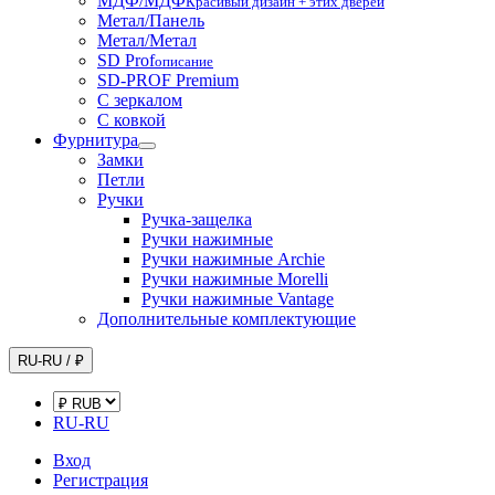
МДФ/МДФ
Красивый дизайн + этих дверей
Метал/Панель
Метал/Метал
SD Prof
описание
SD-PROF Premium
С зеркалом
С ковкой
Фурнитура
Замки
Петли
Ручки
Ручка-защелка
Ручки нажимные
Ручки нажимные Archie
Ручки нажимные Morelli
Ручки нажимные Vantage
Дополнительные комплектующие
RU-RU / ₽
RU-RU
Вход
Регистрация