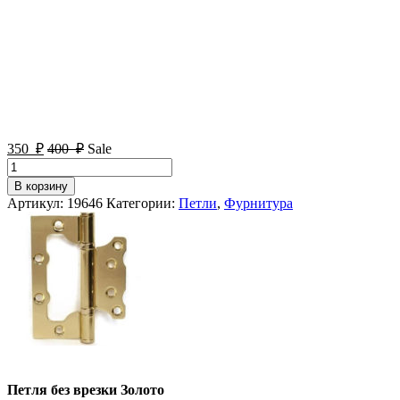
350
₽
400
₽
Sale
Количество
товара
В корзину
Петля
Артикул:
19646
Категории:
Петли
,
Фурнитура
без
врезки
Золото
Петля без врезки Золото