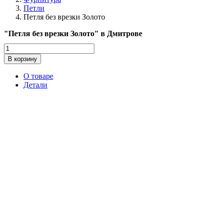
Петли
Петля без врезки Золото
"Петля без врезки Золото" в Дмитрове
Количество
товара
В корзину
Петля
без
О товаре
врезки
Детали
Золото