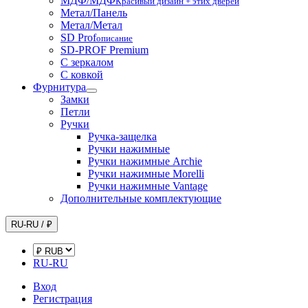
МДФ/МДФ
Красивый дизайн + этих дверей
Метал/Панель
Метал/Метал
SD Prof
описание
SD-PROF Premium
С зеркалом
С ковкой
Фурнитура
Замки
Петли
Ручки
Ручка-защелка
Ручки нажимные
Ручки нажимные Archie
Ручки нажимные Morelli
Ручки нажимные Vantage
Дополнительные комплектующие
RU-RU / ₽
RU-RU
Вход
Регистрация