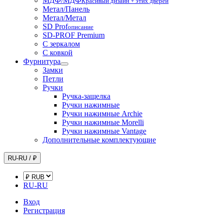
МДФ/МДФ
Красивый дизайн + этих дверей
Метал/Панель
Метал/Метал
SD Prof
описание
SD-PROF Premium
С зеркалом
С ковкой
Фурнитура
Замки
Петли
Ручки
Ручка-защелка
Ручки нажимные
Ручки нажимные Archie
Ручки нажимные Morelli
Ручки нажимные Vantage
Дополнительные комплектующие
RU-RU / ₽
RU-RU
Вход
Регистрация