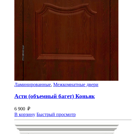
Ламинированные
,
Межкомнатные двери
Асти (объемный багет) Коньяк
6 900
₽
В корзину
Быстрый просмотр