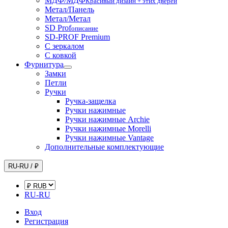
МДФ/МДФ
Красивый дизайн + этих дверей
Метал/Панель
Метал/Метал
SD Prof
описание
SD-PROF Premium
С зеркалом
С ковкой
Фурнитура
Замки
Петли
Ручки
Ручка-защелка
Ручки нажимные
Ручки нажимные Archie
Ручки нажимные Morelli
Ручки нажимные Vantage
Дополнительные комплектующие
RU-RU / ₽
RU-RU
Вход
Регистрация