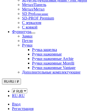
МДФ/МДФ
Красивый дизайн + этих дверей
Метал/Панель
Метал/Метал
SD Prof
описание
SD-PROF Premium
С зеркалом
С ковкой
Фурнитура
Замки
Петли
Ручки
Ручка-защелка
Ручки нажимные
Ручки нажимные Archie
Ручки нажимные Morelli
Ручки нажимные Vantage
Дополнительные комплектующие
RU-RU / ₽
RU-RU
Вход
Регистрация