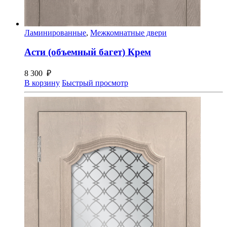
Ламинированные
,
Межкомнатные двери
Асти (объемный багет) Крем
8 300
₽
В корзину
Быстрый просмотр