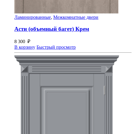
Ламинированные
,
Межкомнатные двери
Асти (объемный багет) Крем
8 300
₽
В корзину
Быстрый просмотр