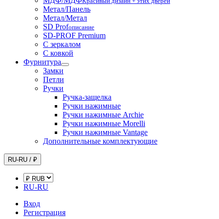
МДФ/МДФ
Красивый дизайн + этих дверей
Метал/Панель
Метал/Метал
SD Prof
описание
SD-PROF Premium
С зеркалом
С ковкой
Фурнитура
Замки
Петли
Ручки
Ручка-защелка
Ручки нажимные
Ручки нажимные Archie
Ручки нажимные Morelli
Ручки нажимные Vantage
Дополнительные комплектующие
RU-RU / ₽
RU-RU
Вход
Регистрация