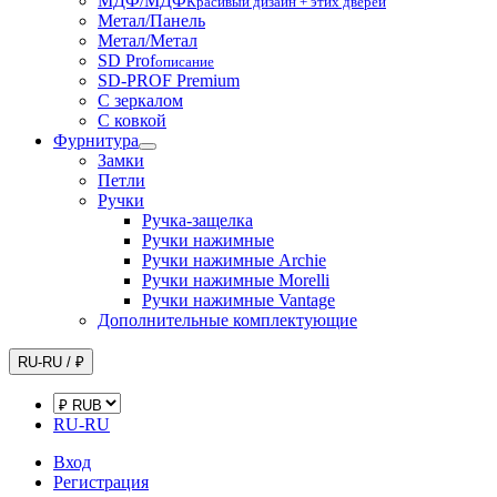
МДФ/МДФ
Красивый дизайн + этих дверей
Метал/Панель
Метал/Метал
SD Prof
описание
SD-PROF Premium
С зеркалом
С ковкой
Фурнитура
Замки
Петли
Ручки
Ручка-защелка
Ручки нажимные
Ручки нажимные Archie
Ручки нажимные Morelli
Ручки нажимные Vantage
Дополнительные комплектующие
RU-RU / ₽
RU-RU
Вход
Регистрация