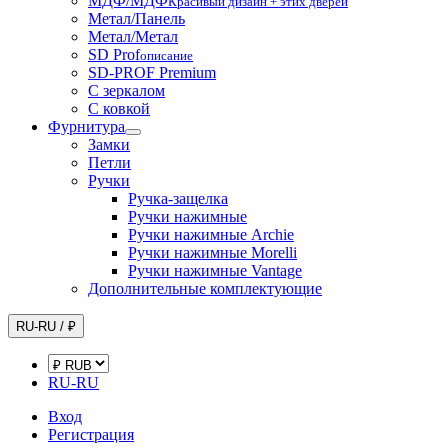
МДФ/МДФ
Красивый дизайн + этих дверей
Метал/Панель
Метал/Метал
SD Prof
описание
SD-PROF Premium
С зеркалом
С ковкой
Фурнитура
Замки
Петли
Ручки
Ручка-защелка
Ручки нажимные
Ручки нажимные Archie
Ручки нажимные Morelli
Ручки нажимные Vantage
Дополнительные комплектующие
RU-RU / ₽
RU-RU
Вход
Регистрация