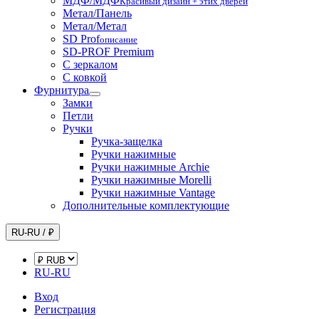
МДФ/МДФ
Красивый дизайн + этих дверей
Метал/Панель
Метал/Метал
SD Prof
описание
SD-PROF Premium
С зеркалом
С ковкой
Фурнитура
Замки
Петли
Ручки
Ручка-защелка
Ручки нажимные
Ручки нажимные Archie
Ручки нажимные Morelli
Ручки нажимные Vantage
Дополнительные комплектующие
RU-RU / ₽
RU-RU
Вход
Регистрация