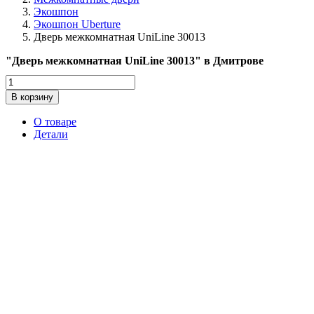
Экошпон
Экошпон Uberture
Дверь межкомнатная UniLine 30013
"Дверь межкомнатная UniLine 30013" в Дмитрове
Количество
товара
В корзину
Дверь
межкомнатная
О товаре
UniLine
Детали
30013