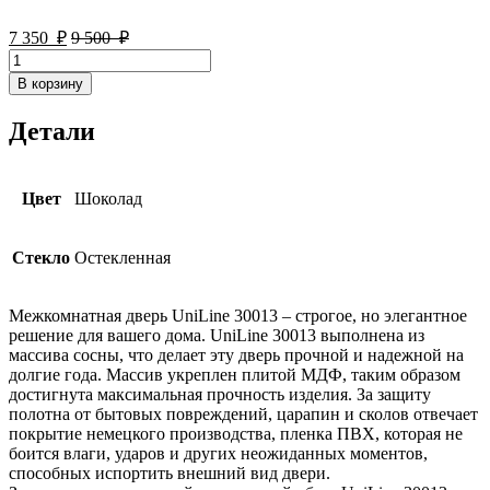
7 350
₽
9 500
₽
Количество
товара
В корзину
Дверь
межкомнатная
Детали
UniLine
30013
Цвет
Шоколад
Стекло
Остекленная
Межкомнатная дверь UniLine 30013 – строгое, но элегантное
решение для вашего дома. UniLine 30013 выполнена из
массива сосны, что делает эту дверь прочной и надежной на
долгие года. Массив укреплен плитой МДФ, таким образом
достигнута максимальная прочность изделия. За защиту
полотна от бытовых повреждений, царапин и сколов отвечает
покрытие немецкого производства, пленка ПВХ, которая не
боится влаги, ударов и других неожиданных моментов,
способных испортить внешний вид двери.