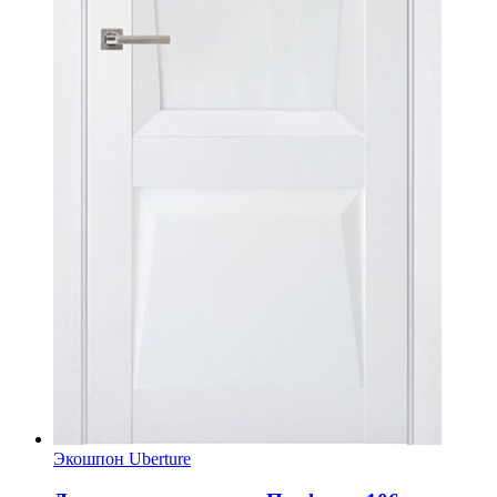
Экошпон Uberture