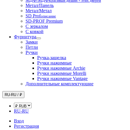
МДФ/МДФ
Красивый дизайн + этих дверей
Метал/Панель
Метал/Метал
SD Prof
описание
SD-PROF Premium
С зеркалом
С ковкой
Фурнитура
Замки
Петли
Ручки
Ручка-защелка
Ручки нажимные
Ручки нажимные Archie
Ручки нажимные Morelli
Ручки нажимные Vantage
Дополнительные комплектующие
RU-RU / ₽
RU-RU
Вход
Регистрация