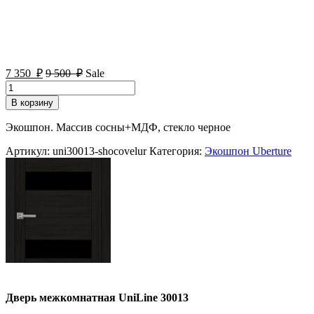
7 350
₽
9 500
₽
Sale
Количество
товара
В корзину
Дверь
межкомнатная
Экошпон. Массив сосны+МДФ, стекло черное
UniLine
30013
Артикул:
uni30013-shocovelur
Категория:
Экошпон Uberture
Дверь межкомнатная UniLine 30013