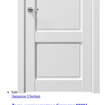
Sale
Экошпон Uberture