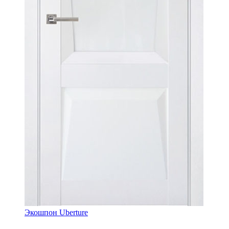
Экошпон Uberture