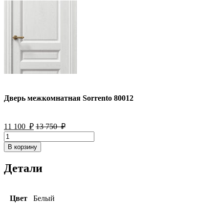
Дверь межкомнатная Sorrento 80012
11 100
₽
13 750
₽
Количество
товара
В корзину
Дверь
межкомнатная
Детали
Sorrento
80012
Цвет
Белый