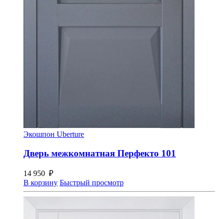
Экошпон Uberture
Дверь межкомнатная Перфекто 101
14 950
₽
В корзину
Быстрый просмотр