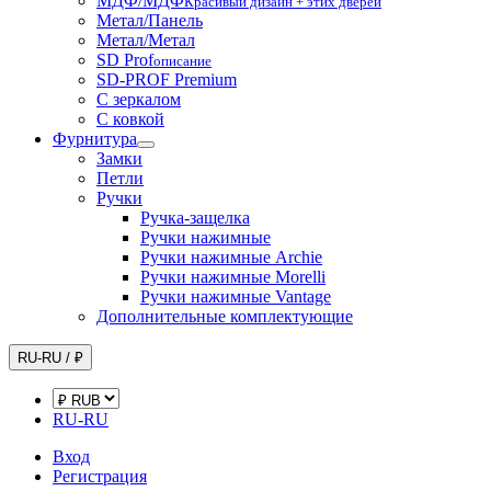
МДФ/МДФ
Красивый дизайн + этих дверей
Метал/Панель
Метал/Метал
SD Prof
описание
SD-PROF Premium
С зеркалом
С ковкой
Фурнитура
Замки
Петли
Ручки
Ручка-защелка
Ручки нажимные
Ручки нажимные Archie
Ручки нажимные Morelli
Ручки нажимные Vantage
Дополнительные комплектующие
RU-RU / ₽
RU-RU
Вход
Регистрация