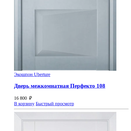
Экошпон Uberture
Дверь межкомнатная Перфекто 108
16 800
₽
В корзину
Быстрый просмотр