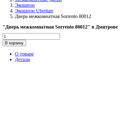
Экошпон
Экошпон Uberture
Дверь межкомнатная Sorrento 80012
"Дверь межкомнатная Sorrento 80012" в Дмитрове
Количество
товара
В корзину
Дверь
межкомнатная
О товаре
Sorrento
Детали
80012