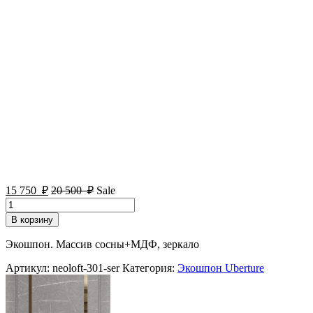
15 750
₽
20 500
₽
Sale
Количество
товара
В корзину
Дверь
межкомнатная
Экошпон. Массив сосны+МДФ, зеркало
Neo
Loft
Артикул:
neoloft-301-ser
Категория:
Экошпон Uberture
301
Marable
Soft