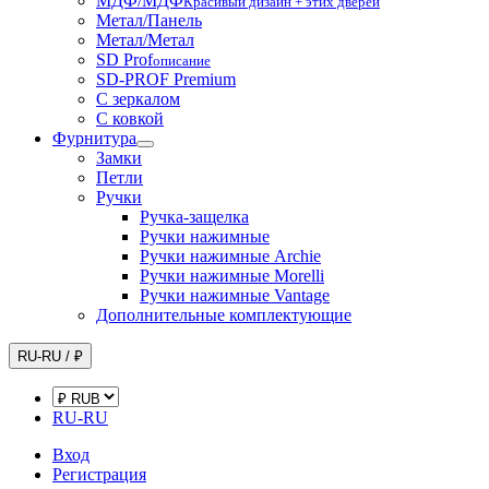
МДФ/МДФ
Красивый дизайн + этих дверей
Метал/Панель
Метал/Метал
SD Prof
описание
SD-PROF Premium
С зеркалом
С ковкой
Фурнитура
Замки
Петли
Ручки
Ручка-защелка
Ручки нажимные
Ручки нажимные Archie
Ручки нажимные Morelli
Ручки нажимные Vantage
Дополнительные комплектующие
RU-RU / ₽
RU-RU
Вход
Регистрация