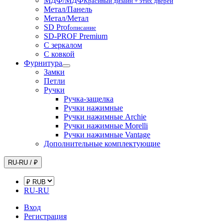
МДФ/МДФ
Красивый дизайн + этих дверей
Метал/Панель
Метал/Метал
SD Prof
описание
SD-PROF Premium
С зеркалом
С ковкой
Фурнитура
Замки
Петли
Ручки
Ручка-защелка
Ручки нажимные
Ручки нажимные Archie
Ручки нажимные Morelli
Ручки нажимные Vantage
Дополнительные комплектующие
RU-RU / ₽
RU-RU
Вход
Регистрация