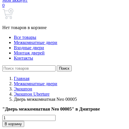
Мой аккаунт
0
Нет товаров в корзине
Все товары
Межкомнатные двери
Входные двери
Монтаж дверей
Контакты
Search
Поиск
for:
Главная
Межкомнатные двери
Экошпон
Экошпон Uberture
Дверь межкомнатная Neo 00005
"Дверь межкомнатная Neo 00005" в Дмитрове
Количество
товара
В корзину
Дверь