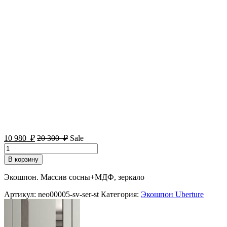
10 980
₽
20 300
₽
Sale
Количество
товара
В корзину
Дверь
межкомнатная
Экошпон. Массив сосны+МДФ, зеркало
Neo
00005
Артикул:
neo00005-sv-ser-st
Категория:
Экошпон Uberture