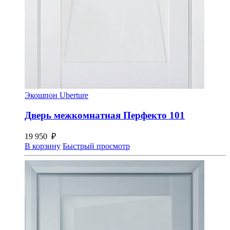
Экошпон Uberture
Дверь межкомнатная Перфекто 101
19 950
₽
В корзину
Быстрый просмотр