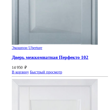
Экошпон Uberture
Дверь межкомнатная Перфекто 102
14 950
₽
В корзину
Быстрый просмотр