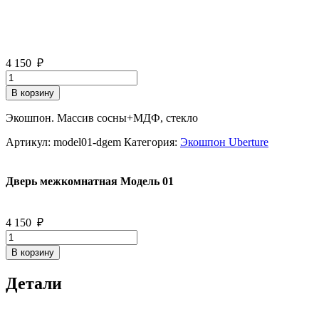
4 150
₽
Количество
товара
В корзину
Дверь
межкомнатная
Экошпон. Массив сосны+МДФ, стекло
Модель
01
Артикул:
model01-dgem
Категория:
Экошпон Uberture
Дверь межкомнатная Модель 01
4 150
₽
Количество
товара
В корзину
Дверь
межкомнатная
Детали
Модель
01