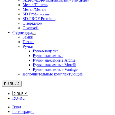
МДФ/МДФ
Красивый дизайн + этих дверей
Метал/Панель
Метал/Метал
SD Prof
описание
SD-PROF Premium
С зеркалом
С ковкой
Фурнитура
Замки
Петли
Ручки
Ручка-защелка
Ручки нажимные
Ручки нажимные Archie
Ручки нажимные Morelli
Ручки нажимные Vantage
Дополнительные комплектующие
RU-RU / ₽
RU-RU
Вход
Регистрация