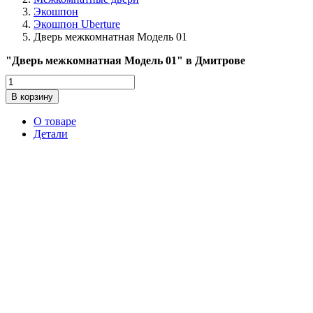
Экошпон
Экошпон Uberture
Дверь межкомнатная Модель 01
"Дверь межкомнатная Модель 01" в Дмитрове
Количество
товара
В корзину
Дверь
межкомнатная
О товаре
Модель
Детали
01