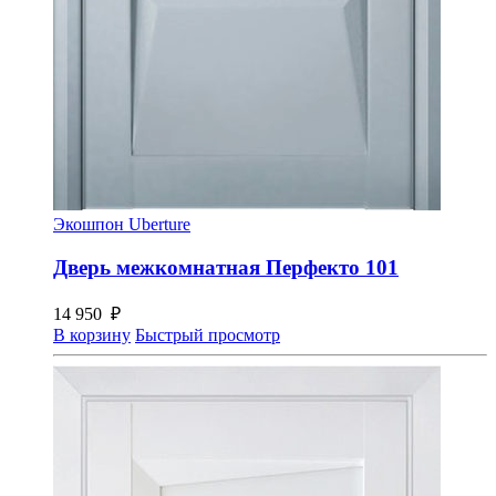
Экошпон Uberture
Дверь межкомнатная Перфекто 101
14 950
₽
В корзину
Быстрый просмотр