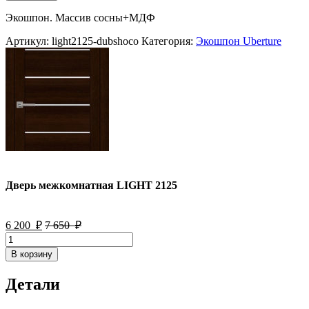
Дверь
межкомнатная
Экошпон. Массив сосны+МДФ
LIGHT
2125
Артикул:
light2125-dubshoco
Категория:
Экошпон Uberture
Дверь межкомнатная LIGHT 2125
6 200
₽
7 650
₽
Количество
товара
В корзину
Дверь
межкомнатная
Детали
LIGHT
2125