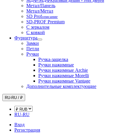
МДФ/МДФ
Красивый дизайн + этих дверей
Метал/Панель
Метал/Метал
SD Prof
описание
SD-PROF Premium
С зеркалом
С ковкой
Фурнитура
Замки
Петли
Ручки
Ручка-защелка
Ручки нажимные
Ручки нажимные Archie
Ручки нажимные Morelli
Ручки нажимные Vantage
Дополнительные комплектующие
RU-RU / ₽
RU-RU
Вход
Регистрация