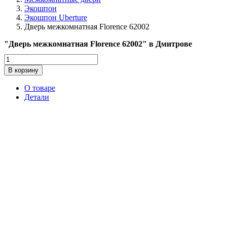
Экошпон
Экошпон Uberture
Дверь межкомнатная Florence 62002
"Дверь межкомнатная Florence 62002" в Дмитрове
Количество
товара
В корзину
Дверь
межкомнатная
О товаре
Florence
Детали
62002