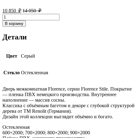
10 850
₽
14 050
₽
Количество
товара
В корзину
Дверь
межкомнатная
Детали
Florence
62002
Цвет
Серый
Стекло
Остекленная
Дверь межкомнатная Florence, серии Florence Stile. Покрытие
— пленка ПВХ немецкого производства. Внутреннее
наполнение — массив сосны.
Классика с объёмным багетом и декоре с глубокой структурой
дерева от ТМ Renolit (Германия).
Дизайн этой коллекции выглядит объёмно и богато.
Остекленная
600×2000; 700×2000; 800×2000; 900×2000