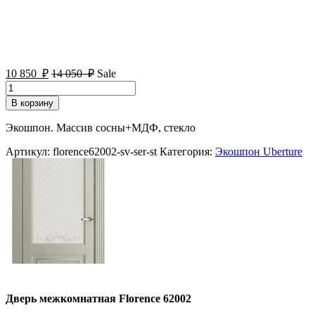
10 850
₽
14 050
₽
Sale
Количество
товара
В корзину
Дверь
межкомнатная
Экошпон. Массив сосны+МДФ, стекло
Florence
62002
Артикул:
florence62002-sv-ser-st
Категория:
Экошпон Uberture
Дверь межкомнатная Florence 62002