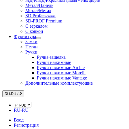
МДФ/МДФ
Красивый дизайн + этих дверей
Метал/Панель
Метал/Метал
SD Prof
описание
SD-PROF Premium
С зеркалом
С ковкой
Фурнитура
Замки
Петли
Ручки
Ручка-защелка
Ручки нажимные
Ручки нажимные Archie
Ручки нажимные Morelli
Ручки нажимные Vantage
Дополнительные комплектующие
RU-RU / ₽
RU-RU
Вход
Регистрация