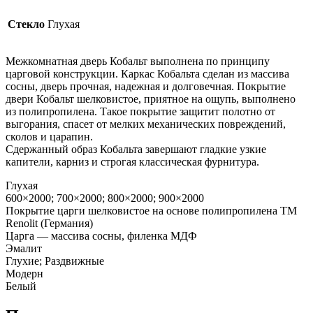
Стекло
Глухая
Межкомнатная дверь Кобальт выполнена по принципу
царговой конструкции. Каркас Кобальта сделан из массива
сосны, дверь прочная, надежная и долговечная. Покрытие
двери Кобальт шелковистое, приятное на ощупь, выполнено
из полипропилена. Такое покрытие защитит полотно от
выгорания, спасет от мелких механических повреждений,
сколов и царапин.
Сдержанный образ Кобальта завершают гладкие узкие
капители, карниз и строгая классическая фурнитура.
Глухая
600×2000; 700×2000; 800×2000; 900×2000
Покрытие царги шелковистое на основе полипропилена TM
Renolit (Германия)
Царга — массива сосны, филенка МДФ
Эмалит
Глухие; Раздвижные
Модерн
Белый