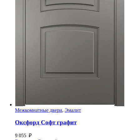
Межкомнатные двери
,
Эмалит
Оксфорд Софт графит
9 055
₽