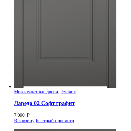
Межкомнатные двери
,
Эмалит
Ларедо 02 Софт графит
7 090
₽
В корзину
Быстрый просмотр