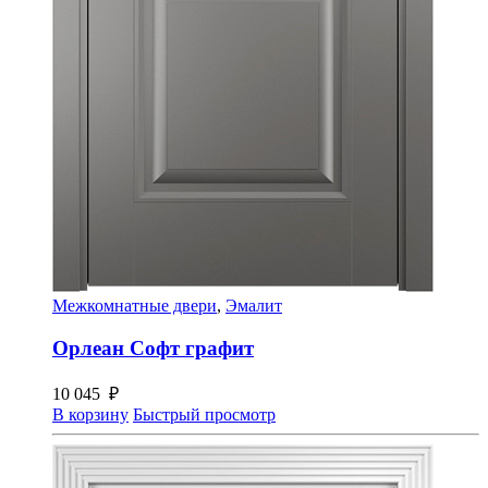
Межкомнатные двери
,
Эмалит
Орлеан Софт графит
10 045
₽
В корзину
Быстрый просмотр