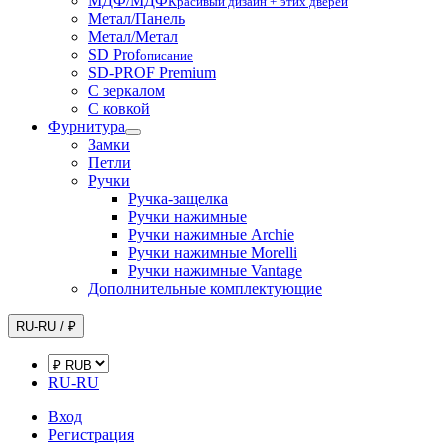
МДФ/МДФ
Красивый дизайн + этих дверей
Метал/Панель
Метал/Метал
SD Prof
описание
SD-PROF Premium
С зеркалом
С ковкой
Фурнитура
Замки
Петли
Ручки
Ручка-защелка
Ручки нажимные
Ручки нажимные Archie
Ручки нажимные Morelli
Ручки нажимные Vantage
Дополнительные комплектующие
RU-RU / ₽
RU-RU
Вход
Регистрация