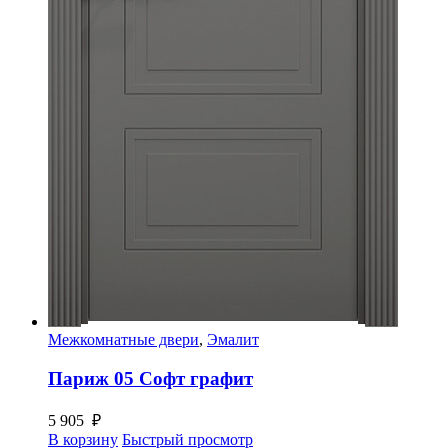
Межкомнатные двери
,
Эмалит
Париж 05 Софт графит
5 905
₽
В корзину
Быстрый просмотр