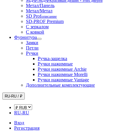
МДФ/МДФ
Красивый дизайн + этих дверей
Метал/Панель
Метал/Метал
SD Prof
описание
SD-PROF Premium
С зеркалом
С ковкой
Фурнитура
Замки
Петли
Ручки
Ручка-защелка
Ручки нажимные
Ручки нажимные Archie
Ручки нажимные Morelli
Ручки нажимные Vantage
Дополнительные комплектующие
RU-RU / ₽
RU-RU
Вход
Регистрация