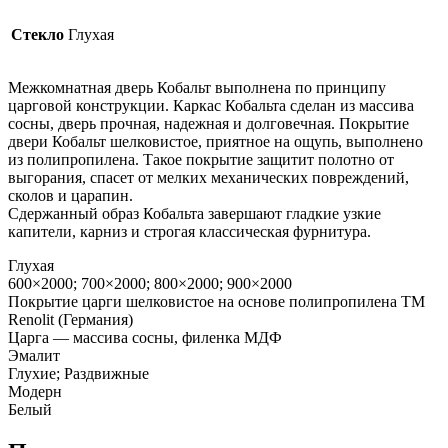
Стекло
Глухая
Межкомнатная дверь Кобальт выполнена по принципу
царговой конструкции. Каркас Кобальта сделан из массива
сосны, дверь прочная, надежная и долговечная. Покрытие
двери Кобальт шелковистое, приятное на ощупь, выполнено
из полипропилена. Такое покрытие защитит полотно от
выгорания, спасет от мелких механических повреждений,
сколов и царапин.
Сдержанный образ Кобальта завершают гладкие узкие
капители, карниз и строгая классическая фурнитура.
Глухая
600×2000; 700×2000; 800×2000; 900×2000
Покрытие царги шелковистое на основе полипропилена TM
Renolit (Германия)
Царга — массива сосны, филенка МДФ
Эмалит
Глухие; Раздвижные
Модерн
Белый