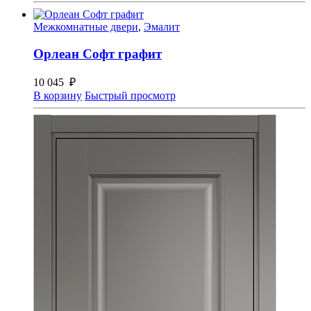
Межкомнатные двери
,
Эмалит
Орлеан Софт графит
10 045
₽
В корзину
Быстрый просмотр