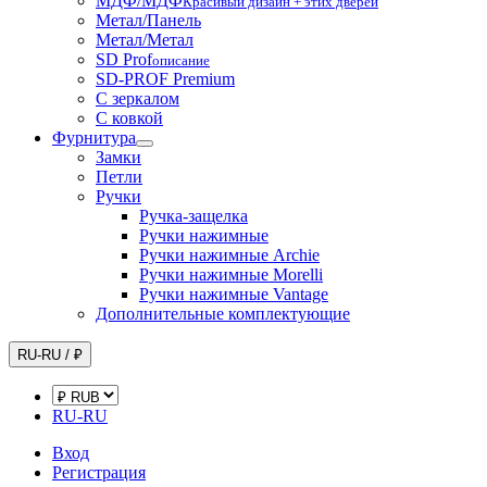
МДФ/МДФ
Красивый дизайн + этих дверей
Метал/Панель
Метал/Метал
SD Prof
описание
SD-PROF Premium
С зеркалом
С ковкой
Фурнитура
Замки
Петли
Ручки
Ручка-защелка
Ручки нажимные
Ручки нажимные Archie
Ручки нажимные Morelli
Ручки нажимные Vantage
Дополнительные комплектующие
RU-RU / ₽
RU-RU
Вход
Регистрация