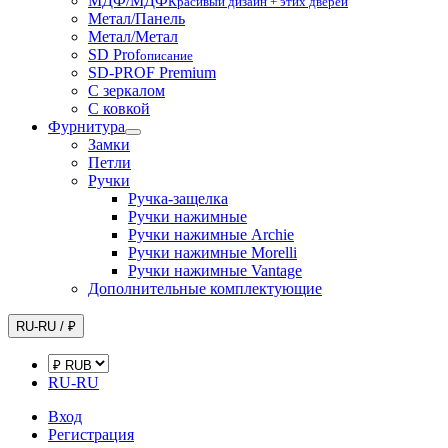
МДФ/МДФ
Красивый дизайн + этих дверей
Метал/Панель
Метал/Метал
SD Prof
описание
SD-PROF Premium
С зеркалом
С ковкой
Фурнитура
Замки
Петли
Ручки
Ручка-защелка
Ручки нажимные
Ручки нажимные Archie
Ручки нажимные Morelli
Ручки нажимные Vantage
Дополнительные комплектующие
RU-RU / ₽
RU-RU
Вход
Регистрация