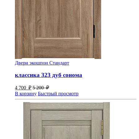
Двери экошпон Стандарт
классика 323 дуб сонома
4 700
₽
5 200
₽
В корзину
Быстрый просмотр