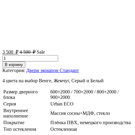
3 500
₽
4 500
₽
Sale
Количество
товара
В корзину
Межкомнатная
Категория:
Двери экошпон Стандарт
дверь
Акция
4 цвета на выбор Венге, Жемчуг, Серый и Белый
05
Размер дверного
600×2000 / 700×2000 / 800×2000 /
блока
900×2000
Серия
Urban ECO
Внутреннее
Массив сосны+МДФ, стекло
наполнение
Покрытие
Плёнка ПВХ, немецкого производства
Тип остекления
Остекленная