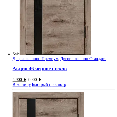
Sale
Двери экошпон Премиум
,
Двери экошпон Стандарт
Акция 46 черное стекло
5 900
₽
7 000
₽
В корзину
Быстрый просмотр