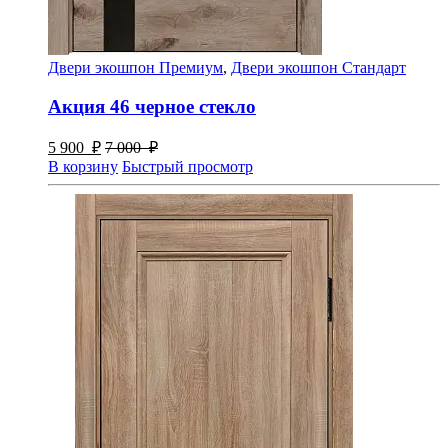
Двери экошпон Премиум
,
Двери экошпон Стандарт
Акция 46 черное стекло
5 900
₽
7 000
₽
В корзину
Быстрый просмотр