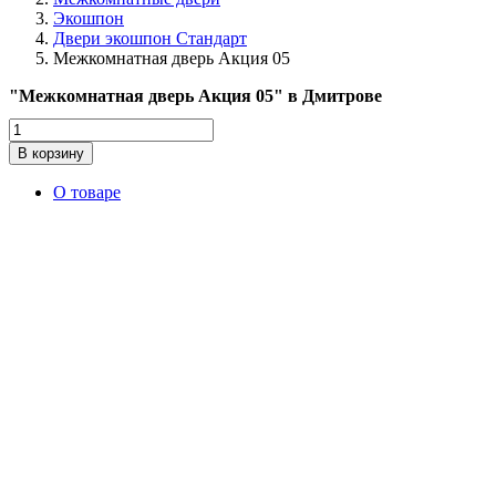
Экошпон
Двери экошпон Стандарт
Межкомнатная дверь Акция 05
"Межкомнатная дверь Акция 05" в Дмитрове
Количество
товара
В корзину
Межкомнатная
дверь
О товаре
Акция
05