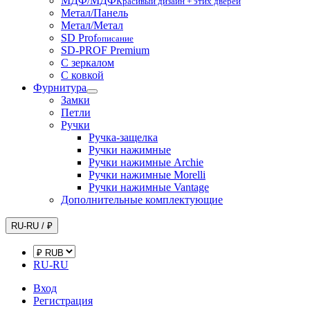
МДФ/МДФ
Красивый дизайн + этих дверей
Метал/Панель
Метал/Метал
SD Prof
описание
SD-PROF Premium
С зеркалом
С ковкой
Фурнитура
Замки
Петли
Ручки
Ручка-защелка
Ручки нажимные
Ручки нажимные Archie
Ручки нажимные Morelli
Ручки нажимные Vantage
Дополнительные комплектующие
RU-RU / ₽
RU-RU
Вход
Регистрация