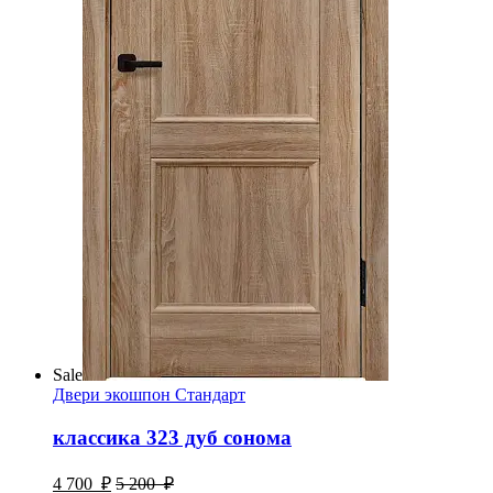
Sale
Двери экошпон Стандарт
классика 323 дуб сонома
4 700
₽
5 200
₽