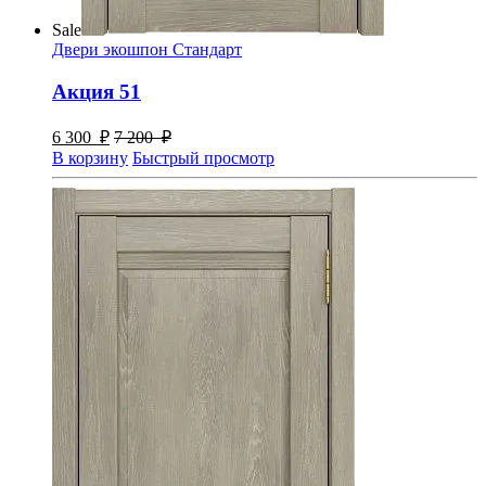
Sale
Двери экошпон Стандарт
Акция 51
6 300
₽
7 200
₽
В корзину
Быстрый просмотр